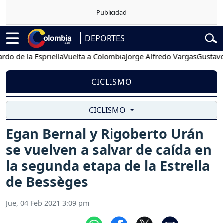
DEPORTES
 la Espriella
Vuelta a Colombia
Jorge Alfredo Vargas
Gustavo Petr
CICLISMO
CICLISMO
Egan Bernal y Rigoberto Urán
se vuelven a salvar de caída en
la segunda etapa de la Estrella
de Bessèges
Jue, 04 Feb 2021 3:09 pm