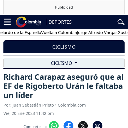
DEPORTES
 de la Espriella
Vuelta a Colombia
Jorge Alfredo Vargas
Gustavo P
CICLISMO
CICLISMO
Richard Carapaz aseguró que al
EF de Rigoberto Urán le faltaba
un líder
Por: Juan Sebastián Prieto • Colombia.com
Vie, 20 Ene 2023 11:42 pm
Comparte en: