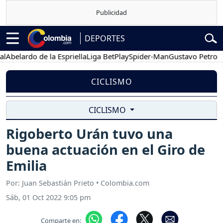
DEPORTES
lardo de la Espriella
Liga BetPlay
Spider-Man
Gustavo Petro
Pos
CICLISMO
CICLISMO
Rigoberto Urán tuvo una
buena actuación en el Giro de
Emilia
Por: Juan Sebastián Prieto • Colombia.com
Sáb, 01 Oct 2022 9:05 pm
Comparte en: