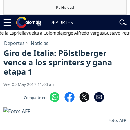
DEPORTES
spriella
Vuelta a Colombia
Jorge Alfredo Vargas
Gustavo Petro
Po
Deportes
Noticias
Giro de Italia: Pölstlberger
vence a los sprinters y gana
etapa 1
Vie, 05 May 2017 11:00 am
Comparte en:
Foto: AFP