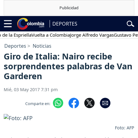
DEPORTES
 Espriella
Vuelta a Colombia
Jorge Alfredo Vargas
Gustavo Petro
Deportes
Noticias
Giro de Italia: Nairo recibe
sorprendentes palabras de Van
Garderen
Mié, 03 May 2017 7:31 pm
Comparte en:
Foto: AFP