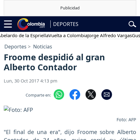
DEPORTES
do de la Espriella
Vuelta a Colombia
Jorge Alfredo Vargas
Gustavo
Deportes
Noticias
Froome despidió al gran
Alberto Contador
Lun, 30 Oct 2017 4:13 pm
Comparte en:
Foto: AFP
"El final de una era", dijo Froome sobre Alberto
Contador, de 34 años, quien corrió su última