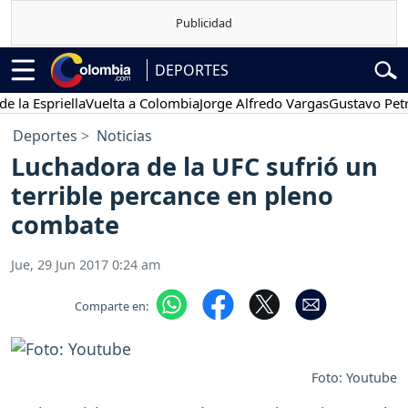
DEPORTES
Espriella
Vuelta a Colombia
Jorge Alfredo Vargas
Gustavo Petro
P
Deportes
Noticias
Luchadora de la UFC sufrió un
terrible percance en pleno
combate
Jue, 29 Jun 2017 0:24 am
Comparte en:
Foto: Youtube