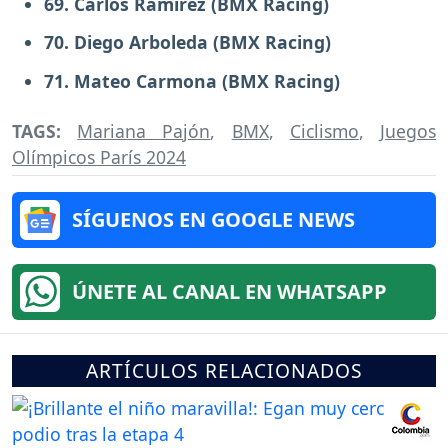
69. Carlos Ramírez (BMX Racing)
70. Diego Arboleda (BMX Racing)
71. Mateo Carmona (BMX Racing)
TAGS:
Mariana Pajón
,
BMX
,
Ciclismo
,
Juegos
Olímpicos París 2024
SÍGUENOS EN GOOGLE NEWS
ÚNETE AL CANAL EN WHATSAPP
ARTÍCULOS RELACIONADOS