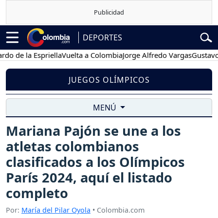
DEPORTES
la Espriella
Vuelta a Colombia
Jorge Alfredo Vargas
Gustavo Petro
JUEGOS OLÍMPICOS
MENÚ
Mariana Pajón se une a los
atletas colombianos
clasificados a los Olímpicos
París 2024, aquí el listado
completo
Por:
María del Pilar Oyola
• Colombia.com