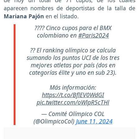
de hoy un total de 71 cupos, de los cuales
aparecen nombres de deportistas de la talla de
Mariana Pajón
en el listado.
???? Cinco cupos para el BMX
colombiano en
#Paris2024
?? El ranking olímpico se calcula
sumando los puntos UCI de los tres
mejores atletas por país (dos en
categorías élite y uno en sub 23).
Más información:
https://t.co/BflEV0WdGI
pic.twitter.com/oWlpR5cTHl
— Comité Olímpico COL
(@OlimpicoCol)
June 11, 2024