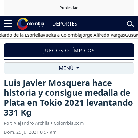
DEPORTES
de la Espriella
Vuelta a Colombia
Jorge Alfredo Vargas
Gustavo Pet
JUEGOS OLÍMPICOS
MENÚ
Luis Javier Mosquera hace
historia y consigue medalla de
Plata en Tokio 2021 levantando
331 Kg
Por: Alejandro Archila • Colombia.com
Dom, 25 Jul 2021 8:57 am