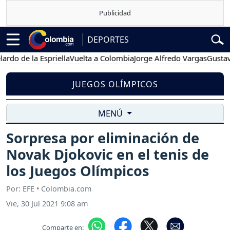
DEPORTES
e la Espriella
Vuelta a Colombia
Jorge Alfredo Vargas
Gustavo Petr
JUEGOS OLÍMPICOS
MENÚ
Sorpresa por eliminación de
Novak Djokovic en el tenis de
los Juegos Olímpicos
Por: EFE • Colombia.com
Vie, 30 Jul 2021 9:08 am
Comparte en: