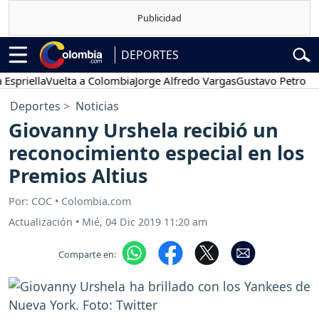
DEPORTES
iella
Vuelta a Colombia
Jorge Alfredo Vargas
Gustavo Petro
Pose
Deportes
Noticias
Giovanny Urshela recibió un
reconocimiento especial en los
Premios Altius
Por: COC • Colombia.com
Actualización
•
Mié, 04 Dic 2019 11:20 am
Comparte en: