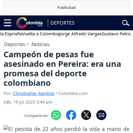
DEPORTES
riella
Vuelta a Colombia
Jorge Alfredo Vargas
Gustavo Petro
Pos
Deportes
Noticias
Campeón de pesas fue
asesinado en Pereira: era una
promesa del deporte
colombiano
Por:
Christopher Ramírez
• Colombia.com
Sáb, 19 Jul 2025 3:49 pm
Comparte en: