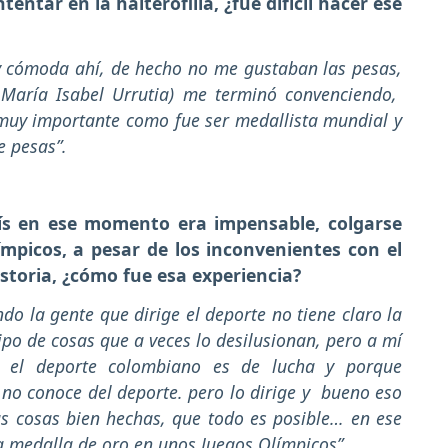
tentar en la halterofilia, ¿fue difícil hacer ese
uy cómoda ahí, de hecho no me gustaban las pesas,
 María Isabel Urrutia) me terminó convenciendo,
muy importante como fue ser medallista mundial y
e pesas”.
aís en ese momento era impensable, colgarse
mpicos, a pesar de los inconvenientes con el
istoria, ¿cómo fue esa experiencia?
do la gente que dirige el deporte no tiene claro la
ipo de cosas que a veces lo desilusionan, pero a mí
 el deporte colombiano es de lucha y porque
o conoce del deporte. pero lo dirige y bueno eso
as cosas bien hechas, que todo es posible… en ese
a medalla de oro en unos Juegos Olímpicos”.