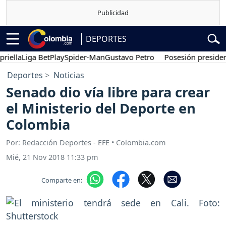
DEPORTES
la
Liga BetPlay
Spider-Man
Gustavo Petro
Posesión presidencial
Deportes
Noticias
Senado dio vía libre para crear
el Ministerio del Deporte en
Colombia
Por: Redacción Deportes - EFE • Colombia.com
Mié, 21 Nov 2018 11:33 pm
Comparte en: