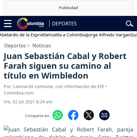
DEPORTES
rdo de la Espriella
Vuelta a Colombia
Jorge Alfredo Vargas
Gustavo
Deportes
Noticias
Juan Sebastián Cabal y Robert
Farah siguen su camino al
título en Wimbledon
Por: Leonardo Lemoine, con información de EFE •
Colombia.com
Vie, 02 Jul 2021 8:24 am
Comparte en: