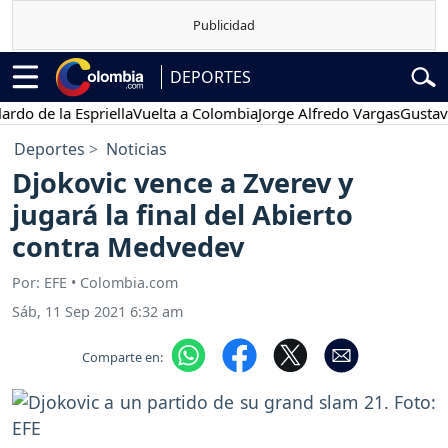
DEPORTES
e la Espriella
Vuelta a Colombia
Jorge Alfredo Vargas
Gustavo Petr
Deportes
Noticias
Djokovic vence a Zverev y
jugará la final del Abierto
contra Medvedev
Por: EFE • Colombia.com
Sáb, 11 Sep 2021 6:32 am
Comparte en: