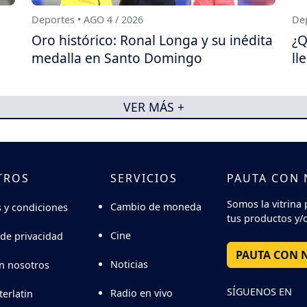
Deportes • AGO 4 / 2026
Dep
Oro histórico: Ronal Longa y su inédita
¿Q
medalla en Santo Domingo
ll
VER MÁS +
TROS
SERVICIOS
PAUTA CON
Somos la vitrina 
Cambio de moneda
 y condiciones
tus productos y/o
Cine
 de privacidad
PAUTA CON 
Noticias
n nosotros
SÍGUENOS EN
Radio en vivo
terlatin