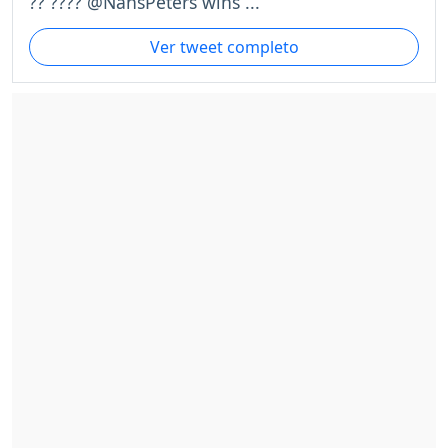
?? ???? @NansPeters wins ...
Ver tweet completo