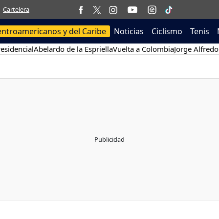
Cartelera
entroamericanos y del Caribe
Noticias
Ciclismo
Tenis
esidencial
Abelardo de la Espriella
Vuelta a Colombia
Jorge Alfredo