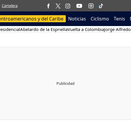
Cartelera
entroamericanos y del Caribe
Noticias
Ciclismo
Tenis
esidencial
Abelardo de la Espriella
Vuelta a Colombia
Jorge Alfredo