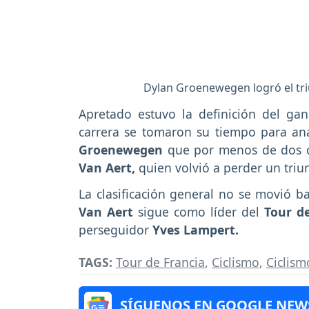
Dylan Groenewegen logró el triu
Apretado estuvo la definición del ga
carrera se tomaron su tiempo para anali
Groenewegen
que por menos de dos c
Van Aert,
quien volvió a perder un triu
La clasificación general no se movió b
Van Aert
sigue como líder del
Tour d
perseguidor
Yves Lampert.
TAGS:
Tour de Francia
,
Ciclismo
,
Ciclis
SÍGUENOS EN GOOGLE NEW