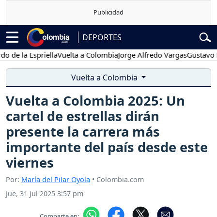
DEPORTES
a Espriella
Vuelta a Colombia
Jorge Alfredo Vargas
Gustavo Petro
Vuelta a Colombia
Vuelta a Colombia 2025: Un
cartel de estrellas dirán
presente la carrera más
importante del país desde este
viernes
Por:
María del Pilar Oyola
• Colombia.com
Jue, 31 Jul 2025 3:57 pm
Comparte en: