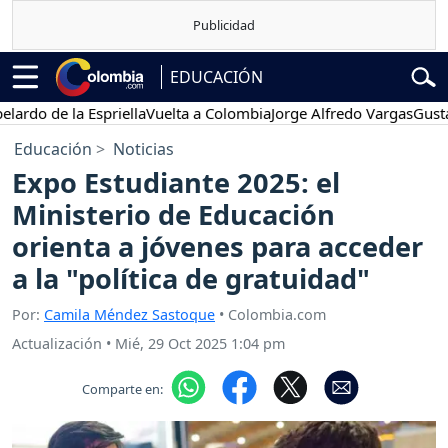
EDUCACIÓN
 de la Espriella
Vuelta a Colombia
Jorge Alfredo Vargas
Gustavo P
Educación
Noticias
Expo Estudiante 2025: el
Ministerio de Educación
orienta a jóvenes para acceder
a la "política de gratuidad"
Por:
Camila Méndez Sastoque
• Colombia.com
Actualización
•
Mié, 29 Oct 2025 1:04 pm
Comparte en: