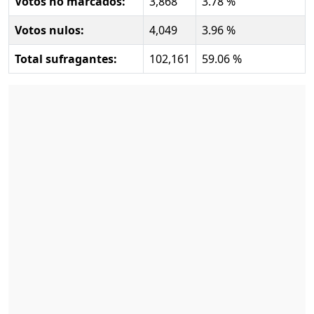
Votos no marcados:
3,868
3.78 %
Votos nulos:
4,049
3.96 %
Total sufragantes:
102,161
59.06 %