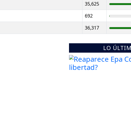
35,625
692
36,317
LO ÚLTI