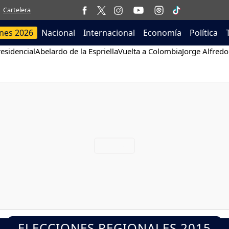
Cartelera
ones 2026
Nacional
Internacional
Economía
Política
esidencial
Abelardo de la Espriella
Vuelta a Colombia
Jorge Alfredo
ELECCIONES REGIONALES 2015