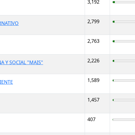
3,192
2,799
RNATIVO
2,763
2,226
 Y SOCIAL "MAIS"
1,589
IENTE
1,457
407