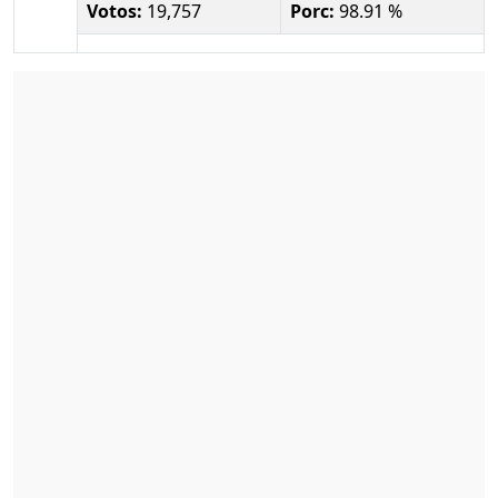
Votos:
19,757
Porc:
98.91 %