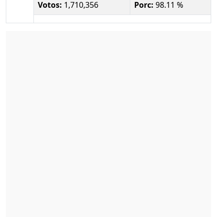
Votos:
1,710,356
Porc:
98.11 %