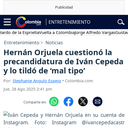
ENTRETENIMIENTO
de la Espriella
Vuelta a Colombia
Jorge Alfredo Vargas
Gustavo Pet
Entretenimiento
Noticias
Hernán Orjuela cuestionó la
precandidatura de Iván Cepeda
y lo tildó de ‘mal tipo’
Por:
Stephanie Angulo Espejo
• Colombia.com
Jue, 28 Ago 2025 2:41 pm
Comparte en: