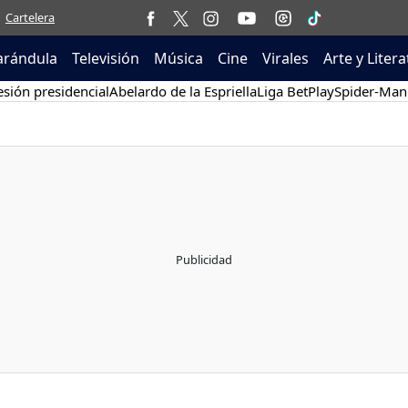
Cartelera
arándula
Televisión
Música
Cine
Virales
Arte y Liter
sión presidencial
Abelardo de la Espriella
Liga BetPlay
Spider-Man