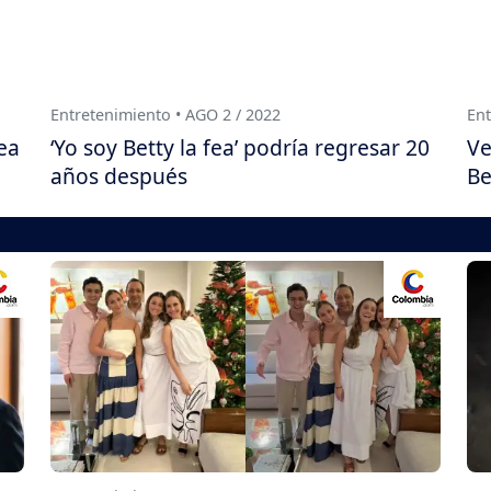
Entretenimiento • AGO 2 / 2022
Ent
ea
‘Yo soy Betty la fea’ podría regresar 20
Ve
años después
Be