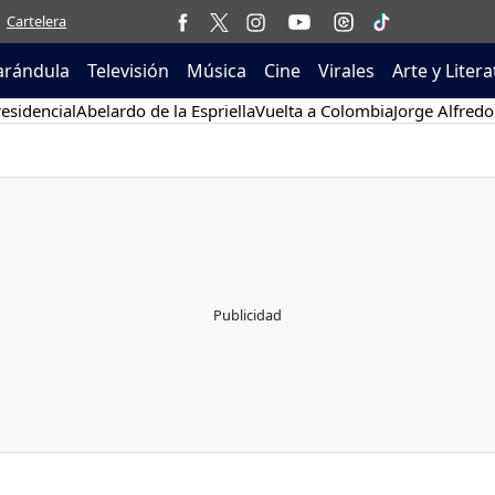
Cartelera
arándula
Televisión
Música
Cine
Virales
Arte y Liter
esidencial
Abelardo de la Espriella
Vuelta a Colombia
Jorge Alfredo