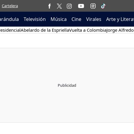
Cartelera
arándula
Televisión
Música
Cine
Virales
Arte y Liter
esidencial
Abelardo de la Espriella
Vuelta a Colombia
Jorge Alfredo