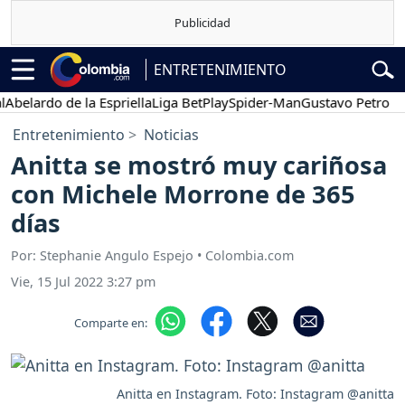
ENTRETENIMIENTO
ardo de la Espriella
Liga BetPlay
Spider-Man
Gustavo Petro
Pose
Entretenimiento
Noticias
Anitta se mostró muy cariñosa
con Michele Morrone de 365
días
Por: Stephanie Angulo Espejo • Colombia.com
Vie, 15 Jul 2022 3:27 pm
Comparte en:
Anitta en Instagram. Foto: Instagram @anitta