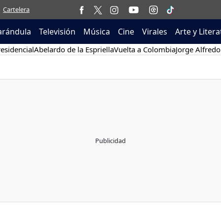
Cartelera
arándula
Televisión
Música
Cine
Virales
Arte y Liter
esidencial
Abelardo de la Espriella
Vuelta a Colombia
Jorge Alfredo