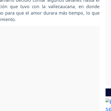
amario decidió contar algunos detalles hasta el
ción que tuvo con la vallecaucana, en donde
mo para que el amor durara más tiempo, lo que
imiento.