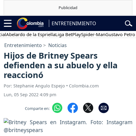
ENTRETENIMIENTO
belardo de la Espriella
Liga BetPlay
Spider-Man
Gustavo Petro
Po
Entretenimiento
Noticias
Hijos de Britney Spears
defienden a su abuelo y ella
reaccionó
Por: Stephanie Angulo Espejo • Colombia.com
Lun, 05 Sep 2022 4:09 pm
Comparte en: