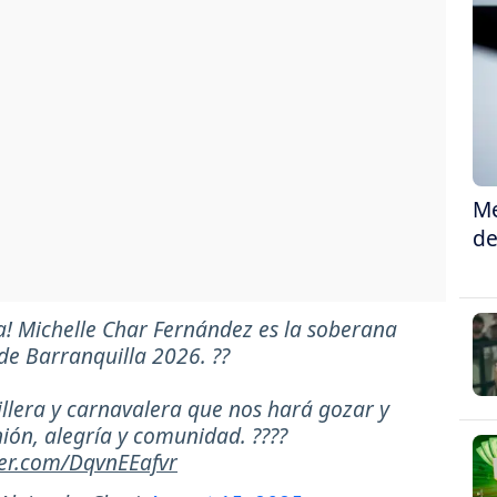
Me
de
na! Michelle Char Fernández es la soberana
de Barranquilla 2026. ??
illera y carnavalera que nos hará gozar y
unión, alegría y comunidad. ????
tter.com/DqvnEEafvr