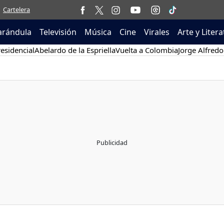
Cartelera
arándula
Televisión
Música
Cine
Virales
Arte y Liter
esidencial
Abelardo de la Espriella
Vuelta a Colombia
Jorge Alfredo