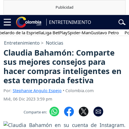
ENTRETENIMIENTO
o de la Espriella
Liga BetPlay
Spider-Man
Gustavo Petro
Posesió
Entretenimiento
Noticias
Claudia Bahamón: Comparte
sus mejores consejos para
hacer compras inteligentes en
esta temporada festiva
Por:
Stephanie Angulo Espejo
• Colombia.com
Mié, 06 Dic 2023 3:59 pm
Comparte en: