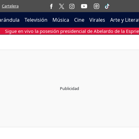
Cartelera
arándula
Televisión
Música
Cine
Virales
Arte y Liter
Sigue en vivo la posesión presidencial de Abelardo de la Esprie