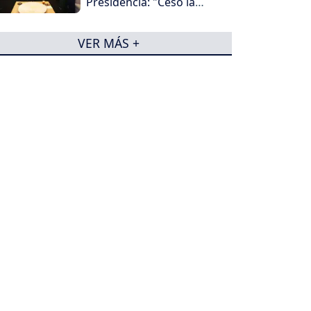
Presidencia: "Cesó la
horrible noche"
VER MÁS +