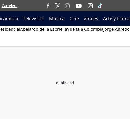
Cartelera
arándula
Televisión
Música
Cine
Virales
Arte y Liter
esidencial
Abelardo de la Espriella
Vuelta a Colombia
Jorge Alfredo