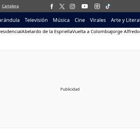
Cartelera
arándula
Televisión
Música
Cine
Virales
Arte y Liter
esidencial
Abelardo de la Espriella
Vuelta a Colombia
Jorge Alfredo