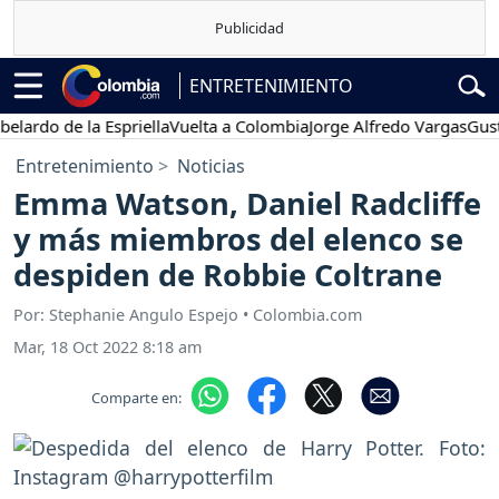
ENTRETENIMIENTO
do de la Espriella
Vuelta a Colombia
Jorge Alfredo Vargas
Gustavo 
Entretenimiento
Noticias
Emma Watson, Daniel Radcliffe
y más miembros del elenco se
despiden de Robbie Coltrane
Por: Stephanie Angulo Espejo • Colombia.com
Mar, 18 Oct 2022 8:18 am
Comparte en: