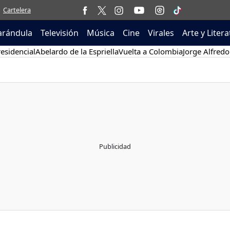
Cartelera
arándula
Televisión
Música
Cine
Virales
Arte y Liter
esidencial
Abelardo de la Espriella
Vuelta a Colombia
Jorge Alfredo