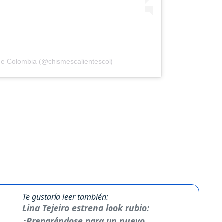
de Colombia (@chismescalientescol)
Te gustaría leer también:
Lina Tejeiro estrena look rubio:
¿Preparándose para un nuevo