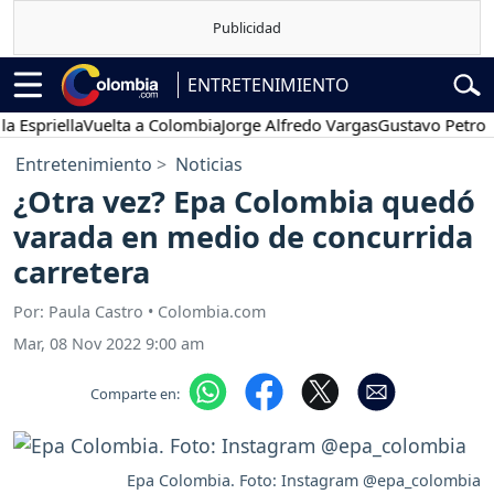
ENTRETENIMIENTO
riella
Vuelta a Colombia
Jorge Alfredo Vargas
Gustavo Petro
Pos
Entretenimiento
Noticias
¿Otra vez? Epa Colombia quedó
varada en medio de concurrida
carretera
Por: Paula Castro • Colombia.com
Mar, 08 Nov 2022 9:00 am
Comparte en:
Epa Colombia. Foto: Instagram @epa_colombia