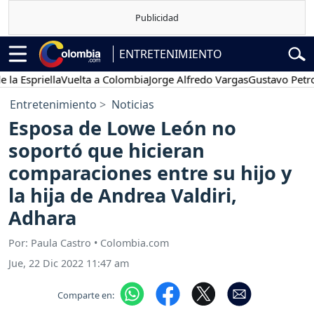
ENTRETENIMIENTO
spriella
Vuelta a Colombia
Jorge Alfredo Vargas
Gustavo Petro
Po
Entretenimiento
Noticias
Esposa de Lowe León no
soportó que hicieran
comparaciones entre su hijo y
la hija de Andrea Valdiri,
Adhara
Por: Paula Castro • Colombia.com
Jue, 22 Dic 2022 11:47 am
Comparte en: