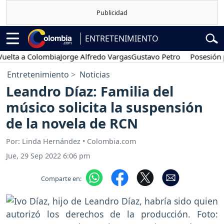
ENTRETENIMIENTO
a a Colombia
Jorge Alfredo Vargas
Gustavo Petro
Posesión presi
Entretenimiento
Noticias
Leandro Díaz: Familia del
músico solicita la suspensión
de la novela de RCN
Por: Linda Hernández • Colombia.com
Jue, 29 Sep 2022 6:06 pm
Comparte en: