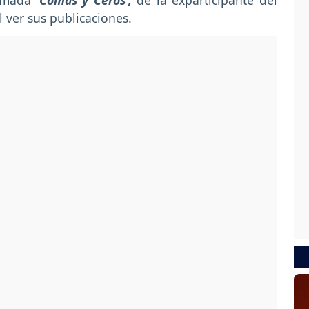
lamada
'Comas y Ceros',
de la exparticipante del
 ver sus publicaciones.