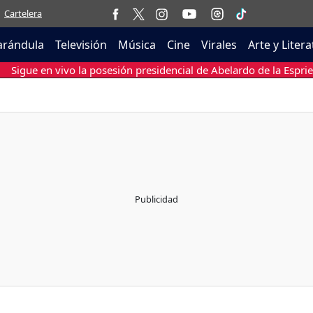
Cartelera
arándula
Televisión
Música
Cine
Virales
Arte y Liter
Sigue en vivo la posesión presidencial de Abelardo de la Esprie