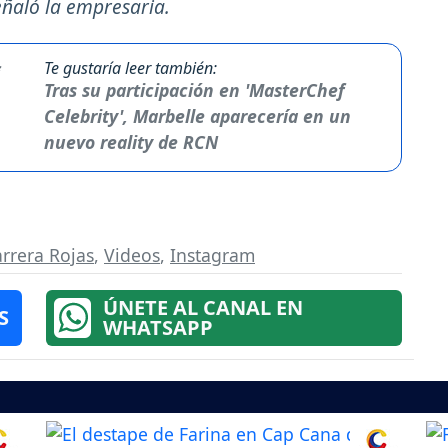
eñaló la empresaria.
Te gustaría leer también:
Tras su participación en 'MasterChef
Celebrity', Marbelle aparecería en un
nuevo reality de RCN
rrera Rojas
,
Videos
,
Instagram
ÚNETE AL CANAL EN
S
WHATSAPP