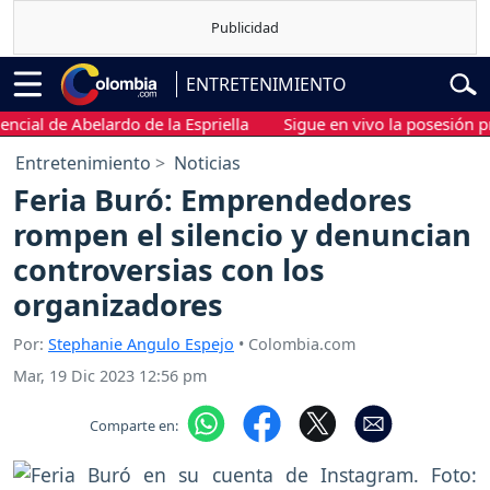
ENTRETENIMIENTO
l de Abelardo de la Espriella
Sigue en vivo la posesión preside
Entretenimiento
Noticias
Feria Buró: Emprendedores
rompen el silencio y denuncian
controversias con los
organizadores
Por:
Stephanie Angulo Espejo
• Colombia.com
Mar, 19 Dic 2023 12:56 pm
Comparte en: