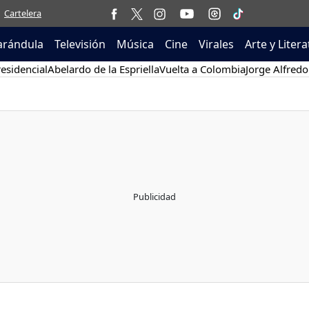
Cartelera
arándula
Televisión
Música
Cine
Virales
Arte y Liter
esidencial
Abelardo de la Espriella
Vuelta a Colombia
Jorge Alfredo