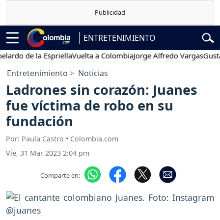
ENTRETENIMIENTO
o de la Espriella
Vuelta a Colombia
Jorge Alfredo Vargas
Gustavo P
Entretenimiento
Noticias
Ladrones sin corazón: Juanes
fue víctima de robo en su
fundación
Por: Paula Castro • Colombia.com
Vie, 31 Mar 2023 2:04 pm
Comparte en: