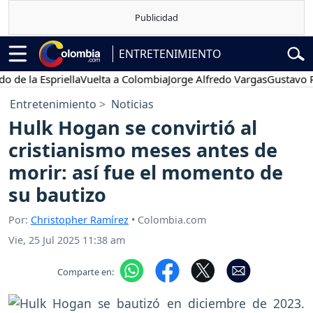
ENTRETENIMIENTO
a Espriella
Vuelta a Colombia
Jorge Alfredo Vargas
Gustavo Petro
Entretenimiento
Noticias
Hulk Hogan se convirtió al
cristianismo meses antes de
morir: así fue el momento de
su bautizo
Por:
Christopher Ramírez
• Colombia.com
Vie, 25 Jul 2025 11:38 am
Comparte en: