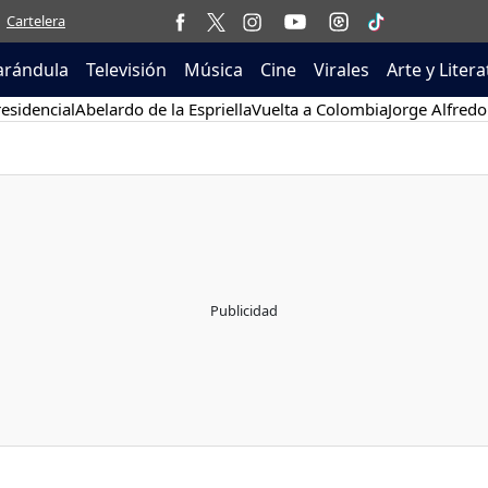
Cartelera
arándula
Televisión
Música
Cine
Virales
Arte y Liter
esidencial
Abelardo de la Espriella
Vuelta a Colombia
Jorge Alfredo