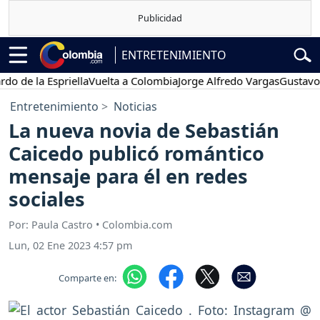
ENTRETENIMIENTO
e la Espriella
Vuelta a Colombia
Jorge Alfredo Vargas
Gustavo Petr
Entretenimiento
Noticias
La nueva novia de Sebastián
Caicedo publicó romántico
mensaje para él en redes
sociales
Por: Paula Castro • Colombia.com
Lun, 02 Ene 2023 4:57 pm
Comparte en: